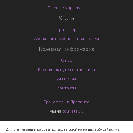
Готовые маршруты
Услуги
Трансфер
Аренда автомобиля с водителем
Полезная информация
О нас
Календарь путешественника
Лучшие гиды
Контакты
Трансферы в Провансе
Мы на
tourister.ru
© 2026
Protis Tours
|
Privacy Policy
|
Cookie Policy
Для оптимизации работы пользователей на наших веб-сайтах мы